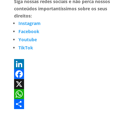
Siga nossas redes sociais e não perca nossos
conteúdos importantíssimos sobre os seus
direitos:
Instagram
Facebook
Youtube
TikTok
L
i
F
n
a
X
k
c
W
e
e
h
S
d
b
a
h
I
o
t
a