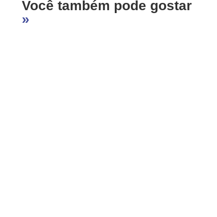
Você também pode gostar
n
o
s
r
»
k
A
e
p
p