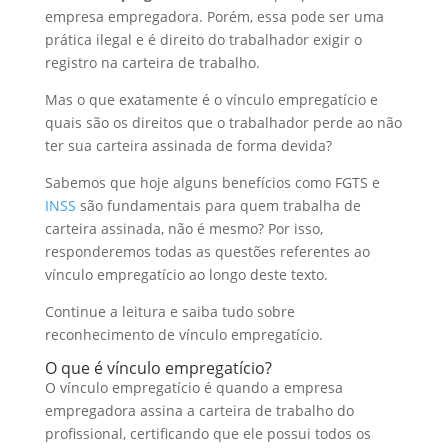
I
o
t
a
empresa empregadora. Porém, essa pode ser uma
prática ilegal e é direito do trabalhador exigir o
n
o
s
r
registro na carteira de trabalho.
k
A
e
Mas o que exatamente é o vínculo empregatício e
p
quais são os direitos que o trabalhador perde ao não
p
ter sua carteira assinada de forma devida?
Sabemos que hoje alguns benefícios como FGTS e
INSS
são fundamentais para quem trabalha de
carteira assinada, não é mesmo? Por isso,
responderemos todas as questões referentes ao
vínculo empregatício ao longo deste texto.
Continue a leitura e saiba tudo sobre
reconhecimento de vínculo empregatício.
O que é vínculo empregatício?
O vínculo empregatício é quando a empresa
empregadora assina a carteira de trabalho do
profissional, certificando que ele possui todos os