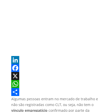
L
i
F
n
a
X
k
c
W
Algumas pessoas entram no mercado de trabalho e
e
e
h
S
não são registradas como CLT, ou seja, não tem o
d
b
a
h
vínculo empregatício
confirmado por parte da