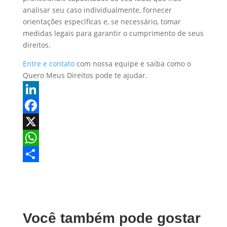
analisar seu caso individualmente, fornecer
orientações específicas e, se necessário, tomar
medidas legais para garantir o cumprimento de seus
direitos.
Entre e contato
com nossa equipe e saiba como o
Quero Meus Direitos pode te ajudar.
L
i
F
n
a
X
k
c
W
e
e
h
S
d
b
a
h
I
o
t
a
Você também pode gostar
n
o
s
r