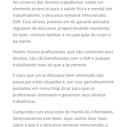
No universo dos direitos trabalhistas, existe um
e
e
h
S
elemento essencial para a saúde física e mental dos
d
b
a
h
trabalhadores: o descanso semanal remunerado,
I
o
t
a
DSR. Esse direito, previsto em lei, garante períodos
regulares de descanso, proporcionando momentos
n
o
s
r
de lazer, convívio familiar e recuperação do corpo e
k
A
e
da mente.
p
Porém, muitos profissionais, que não conhecem seus
p
direitos, não são beneficiados com o DSR e acabam
trabalhando mais do que a lei permite.
É claro que um profissional bem informado não
passa por estas situações e, por isso, periodicamente
postamos em nosso blog dicas para que os
profissionais entendam e garantam seus direitos
trabalhistas.
Cumprindo com essa meta de mantê-los informados,
desenvolvemos este texto. Aqui, vamos falar mais
sobre o que é o descanso semanal remunerado, o