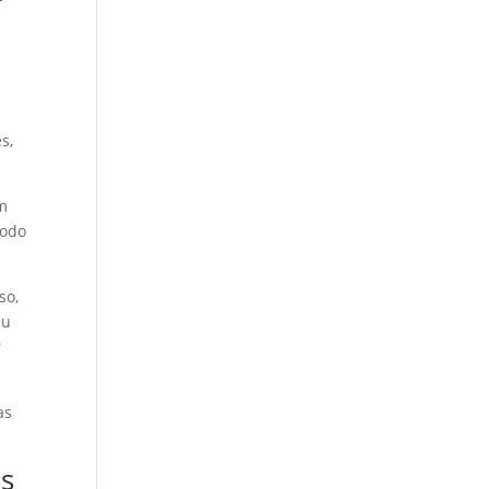
s,
êm
modo
so,
eu
r
as
as