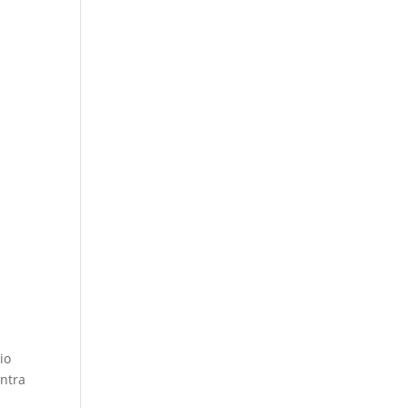
io
ontra