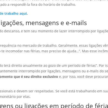
ado a respondê-la fora do horário de trabalho.
e trabalho aqui
.
ligações, mensagens e e-mails
cido descanso, e tem seu momento de lazer interrompido por ligaçõe
requência no mercado de trabalho. Geralmente, essas ligações v
ro te incomodar nas férias, mas preciso de ajuda…”. Mas esse incô
o terá direito anualmente ao gozo de um período de férias”. Por is
tantemente interrompido por ligações, mensagens ou e-mails do s
mento que é seu direito exclusivo
e, por isso, você deve procura
issionais e devem ser respeitadas. Se você está trabalhando em su
monetário por elas.
ens ou ligações em período de féri