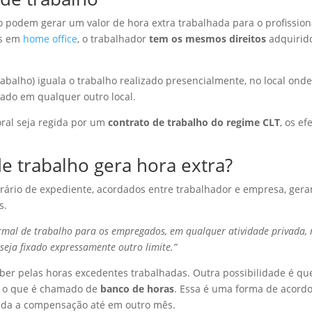
o podem gerar um valor de hora extra trabalhada para o profission
as em
home office
, o trabalhador
tem os mesmos direitos
adquirid
rabalho) iguala o trabalho realizado presencialmente, no local ond
tado em qualquer outro local.
oral seja regida por um
contrato de trabalho do regime CLT
, os ef
e trabalho gera hora extra?
orário de expediente, acordados entre trabalhador e empresa, ger
s.
rmal de trabalho para os empregados, em qualquer atividade privada,
 seja fixado expressamente outro limite.”
ceber pelas horas excedentes trabalhadas. Outra possibilidade é qu
, o que é chamado de
banco de horas
. Essa é uma forma de acord
tida a compensação até em outro mês.