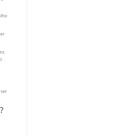
alho
der
ins
o
 ser
?