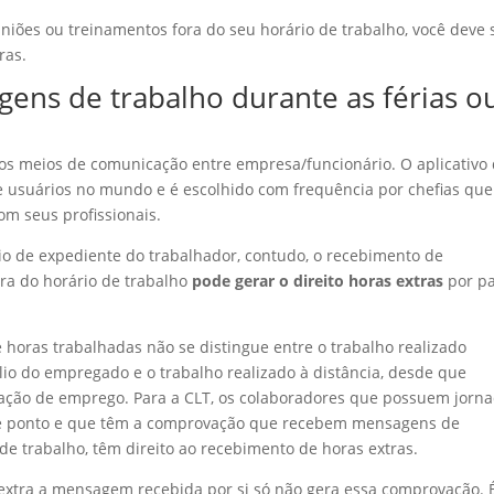
euniões ou treinamentos fora do seu horário de trabalho, você deve 
ras.
ens de trabalho durante as férias o
os meios de comunicação entre empresa/funcionário. O aplicativo
 usuários no mundo e é escolhido com frequência por chefias que
m seus profissionais.
io de expediente do trabalhador, contudo, o recebimento de
ra do horário de trabalho
pode gerar o direito horas extras
por pa
e horas trabalhadas não se distingue entre o trabalho realizado
lio do empregado e o trabalho realizado à distância, desde que
lação de emprego. Para a CLT, os colaboradores que possuem jorn
 de ponto e que têm a comprovação que recebem mensagens de
de trabalho, têm direito ao recebimento de horas extras.
 extra a mensagem recebida por si só não gera essa comprovação. 