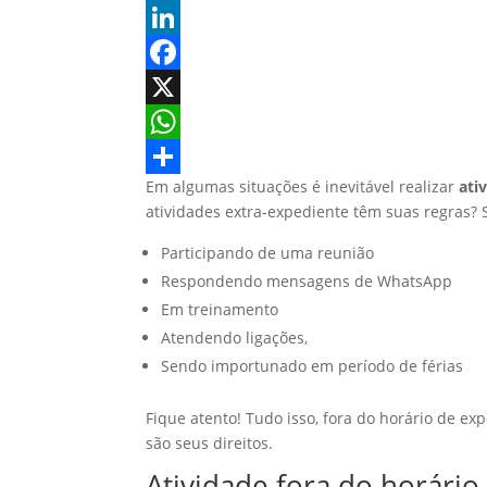
L
i
F
n
a
X
k
c
W
Em algumas situações é inevitável realizar
ati
e
e
h
S
atividades extra-expediente têm suas regras? S
d
b
a
h
Participando de uma reunião
I
o
t
a
Respondendo mensagens de WhatsApp
n
o
s
r
Em treinamento
k
A
e
Atendendo ligações,
p
Sendo importunado em período de férias
p
Fique atento! Tudo isso, fora do horário de exp
são seus direitos.
Atividade fora do horário