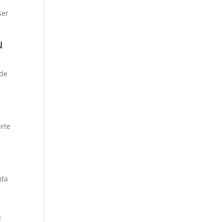
ser
u
 de
rte
ada
É