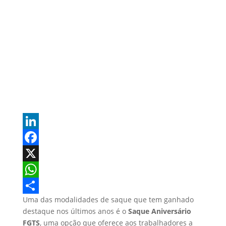
L
i
F
n
a
X
k
c
W
Uma das modalidades de saque que tem ganhado
e
e
h
S
destaque nos últimos anos é o
Saque Aniversário
d
b
a
h
FGTS
, uma opção que oferece aos trabalhadores a