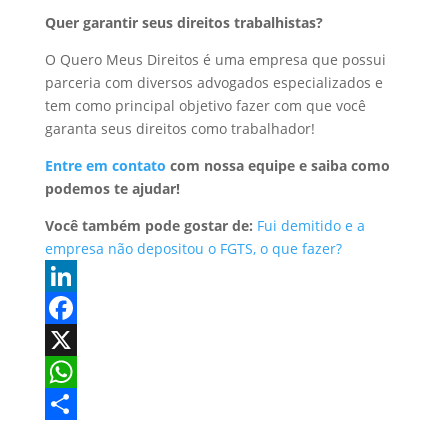
Quer garantir seus direitos trabalhistas?
O Quero Meus Direitos é uma empresa que possui
parceria com diversos advogados especializados e
tem como principal objetivo fazer com que você
garanta seus direitos como trabalhador!
Entre em contato
com nossa equipe e saiba como
podemos te ajudar!
Você também pode gostar de:
Fui demitido e a
empresa não depositou o FGTS, o que fazer?
L
i
F
n
a
X
k
c
W
e
e
h
S