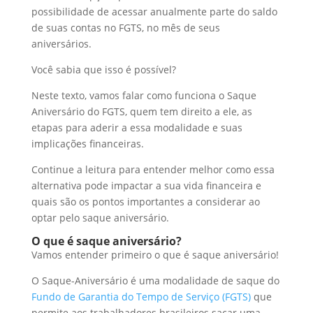
I
o
t
a
possibilidade de acessar anualmente parte do saldo
de suas contas no FGTS, no mês de seus
n
o
s
r
aniversários.
k
A
e
Você sabia que isso é possível?
p
Neste texto, vamos falar como funciona o Saque
p
Aniversário do FGTS, quem tem direito a ele, as
etapas para aderir a essa modalidade e suas
implicações financeiras.
Continue a leitura para entender melhor como essa
alternativa pode impactar a sua vida financeira e
quais são os pontos importantes a considerar ao
optar pelo saque aniversário.
O que é saque aniversário?
Vamos entender primeiro o que é saque aniversário!
O Saque-Aniversário é uma modalidade de saque do
Fundo de Garantia do Tempo de Serviço (FGTS)
que
permite aos trabalhadores brasileiros sacar uma