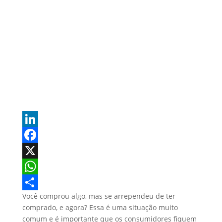
L
i
F
n
a
X
k
c
W
Você comprou algo, mas se arrependeu de ter
e
e
h
S
comprado, e agora? Essa é uma situação muito
d
b
a
h
comum e é importante que os consumidores fiquem