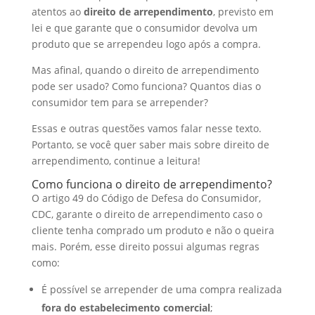
I
o
t
a
atentos ao
direito de arrependimento
, previsto em
lei e que garante que o consumidor devolva um
n
o
s
r
produto que se arrependeu logo após a compra.
k
A
e
Mas afinal, quando o direito de arrependimento
p
pode ser usado? Como funciona? Quantos dias o
p
consumidor tem para se arrepender?
Essas e outras questões vamos falar nesse texto.
Portanto, se você quer saber mais sobre direito de
arrependimento, continue a leitura!
Como funciona o direito de arrependimento?
O artigo 49 do Código de Defesa do Consumidor,
CDC, garante o direito de arrependimento caso o
cliente tenha comprado um produto e não o queira
mais. Porém, esse direito possui algumas regras
como:
É possível se arrepender de uma compra realizada
fora do estabelecimento comercial
;