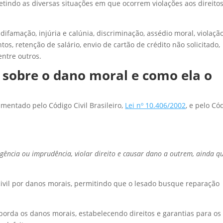
etindo as diversas situações em que ocorrem violações aos direito
difamação, injúria e calúnia, discriminação, assédio moral, violaçã
os, retenção de salário, envio de cartão de crédito não solicitado,
ntre outros.
iz sobre o dano moral e como ela o
mentado pelo Código Civil Brasileiro,
Lei nº 10.406/2002
, e pelo Có
igência ou imprudência, violar direito e causar dano a outrem, ainda q
civil por danos morais, permitindo que o lesado busque reparação
rda os danos morais, estabelecendo direitos e garantias para os