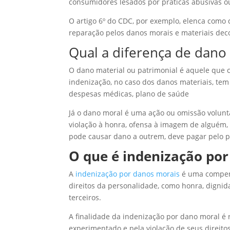
consumidores lesados por práticas abusivas o
O artigo 6º do CDC, por exemplo, elenca como 
reparação pelos danos morais e materiais dec
Qual a diferença de dano
O dano material ou patrimonial é aquele que 
indenização, no caso dos danos materiais, te
despesas médicas, plano de saúde
Já o dano moral é uma ação ou omissão volun
violação à honra, ofensa à imagem de alguém,
pode causar dano a outrem, deve pagar pelo p
O que é indenização po
A
indenização por danos morais
é uma compens
direitos da personalidade, como honra, dignida
terceiros.
A finalidade da indenização por dano moral é 
experimentado e pela violação de seus direito