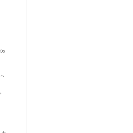
 Os
es
e
s de