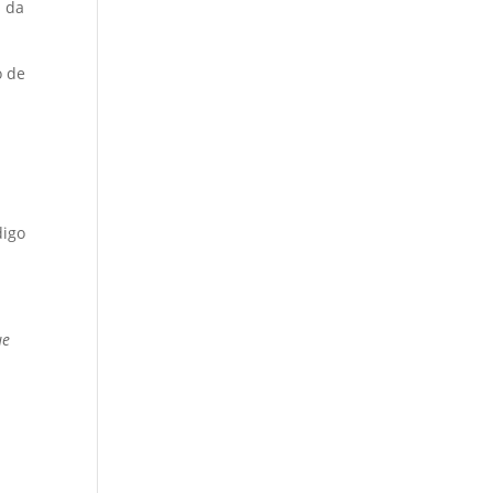
s da
o de
digo
ue