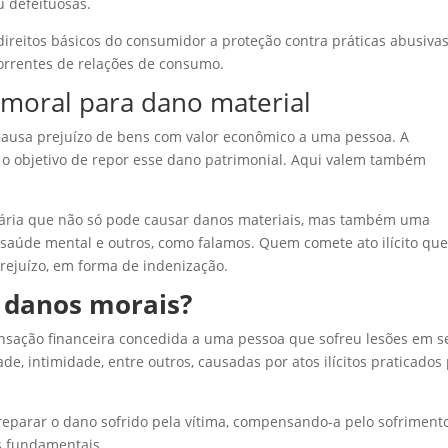
u defeituosas.
direitos básicos do consumidor a proteção contra práticas abusivas
orrentes de relações de consumo.
 moral para dano material
causa prejuízo de bens com valor econômico a uma pessoa. A
m o objetivo de repor esse dano patrimonial. Aqui valem também
tária que não só pode causar danos materiais, mas também uma
 saúde mental e outros, como falamos. Quem comete ato ilícito qu
rejuízo, em forma de indenização.
r danos morais?
ação financeira concedida a uma pessoa que sofreu lesões em s
de, intimidade, entre outros, causadas por atos ilícitos praticados
reparar o dano sofrido pela vítima, compensando-a pelo sofriment
s fundamentais.