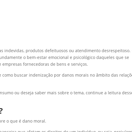
as indevidas, produtos defeituosos ou atendimento desrespeitoso.
undamente o bem-estar emocional e psicológico daqueles que se
e empresas fornecedoras de bens e serviços.
e como buscar indenização por danos morais no âmbito das relaçõ
nsumo ou deseja saber mais sobre o tema, continue a leitura dess
?
re o que é dano moral.
nanceira que afetam os direitos de um indivíduo, ou seja, prejuízo