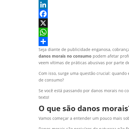
L
i
F
n
a
X
k
c
W
Seja diante de publicidade enganosa, cobranç
e
e
h
S
danos morais no consumo
podem afetar prof
d
b
a
h
veem vítimas de práticas abusivas por parte d
I
o
t
a
Com isso, surge uma questão crucial: quando 
n
o
s
r
de consumo?
k
A
e
Se você está passando por danos morais no co
p
texto!
p
O que são danos morais
Vamos começar a entender um pouco mais sob
Danos morais são prejuízos de natureza não fi