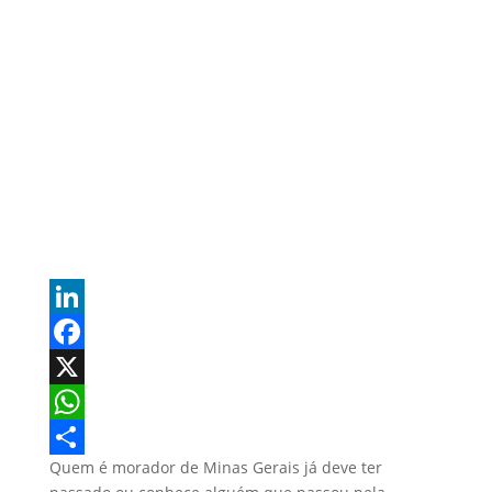
L
i
F
n
a
X
k
c
W
Quem é morador de Minas Gerais já deve ter
e
e
h
S