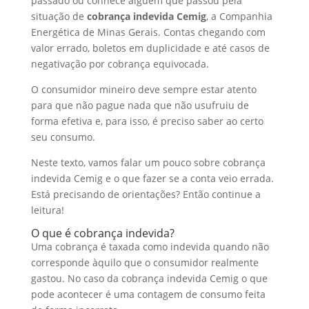
passado ou conhece alguém que passou pela
d
b
a
h
situação de
cobrança indevida Cemig
, a Companhia
I
o
t
a
Energética de Minas Gerais. Contas chegando com
valor errado, boletos em duplicidade e até casos de
n
o
s
r
negativação por cobrança equivocada.
k
A
e
O consumidor mineiro deve sempre estar atento
p
para que não pague nada que não usufruiu de
p
forma efetiva e, para isso, é preciso saber ao certo
seu consumo.
Neste texto, vamos falar um pouco sobre cobrança
indevida Cemig e o que fazer se a conta veio errada.
Está precisando de orientações? Então continue a
leitura!
O que é cobrança indevida?
Uma cobrança é taxada como indevida quando não
corresponde àquilo que o consumidor realmente
gastou. No caso da cobrança indevida Cemig o que
pode acontecer é uma contagem de consumo feita