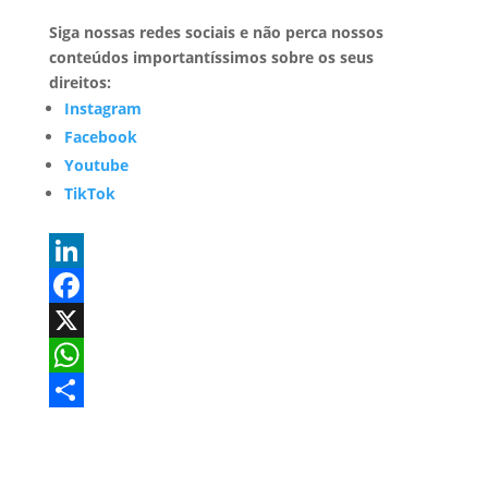
Siga nossas redes sociais e não perca nossos
conteúdos importantíssimos sobre os seus
direitos:
Instagram
Facebook
Youtube
TikTok
L
i
F
n
a
X
k
c
W
e
e
h
S
d
b
a
h