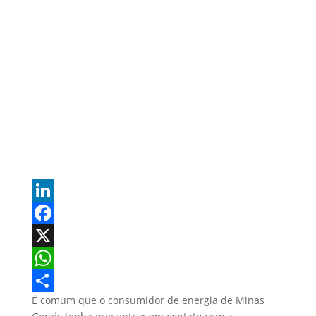
L
i
F
n
a
X
k
c
W
É comum que o consumidor de energia de Minas
e
e
h
S