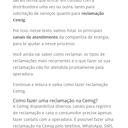
Gerais tenha que entrar em contato com a
d
b
a
h
distribuidora uma vez ou outra, tanto para
I
o
t
a
solicitação de serviços quanto para
reclamação
Cemig
.
n
o
s
r
Por isso, nesse texto, vamos listar os principais
k
A
e
canais de atendimento
da companhia de energia,
p
para te ajudar a nesse processo.
p
Você ainda vai saber como reclamar, os tipos de
reclamações mais recorrentes e o que fazer se sua
reclamação não for atendida prontamente pela
operadora.
Continue a leitura e saiba como fazer reclamação
Cemig.
Como fazer uma reclamação na Cemig?
A Cemig disponibiliza diversos canais para registro
de reclamação e caso o consumidor precise apenas
fazer contato com a operadora. É possível fazer uma
reclamação na Cemig pelo telefone, WhatsApp, SMS,