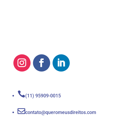

(11) 95909-0015

contato@queromeusdireitos.com