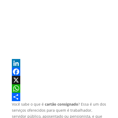
L
i
F
n
a
X
k
c
W
Você sabe o que é
cartão consignado
? Essa é um dos
e
e
h
S
serviços oferecidos para quem é trabalhador,
d
b
a
h
servidor público, aposentado ou pensionista, e que