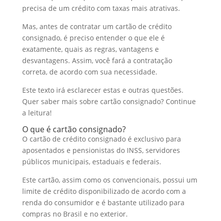
I
o
t
a
precisa de um crédito com taxas mais atrativas.
n
o
s
r
Mas, antes de contratar um cartão de crédito
consignado, é preciso entender o que ele é
k
A
e
exatamente, quais as regras, vantagens e
p
desvantagens. Assim, você fará a contratação
p
correta, de acordo com sua necessidade.
Este texto irá esclarecer estas e outras questões.
Quer saber mais sobre cartão consignado? Continue
a leitura!
O que é cartão consignado?
O cartão de crédito consignado é exclusivo para
aposentados e pensionistas do INSS, servidores
públicos municipais, estaduais e federais.
Este cartão, assim como os convencionais, possui um
limite de crédito disponibilizado de acordo com a
renda do consumidor e é bastante utilizado para
compras no Brasil e no exterior.