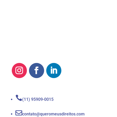

(11) 95909-0015

contato@queromeusdireitos.com