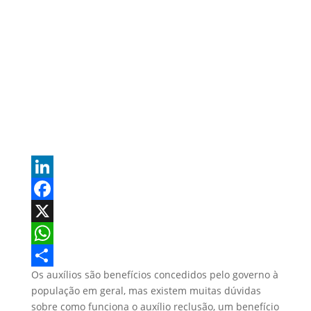
L
i
F
n
a
X
k
c
W
Os auxílios são benefícios concedidos pelo governo à
e
e
h
S
população em geral, mas existem muitas dúvidas
d
b
a
h
sobre como funciona o auxílio reclusão, um benefício