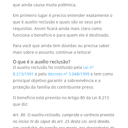
I
o
t
a
que ainda causa muita polêmica.
n
o
s
r
Em primeiro lugar é preciso entender exatamente o
que é auxílio reclusão e quais são os seus pré-
k
A
e
requisitos. Assim ficará ainda mais claro como
p
funciona o benefício e para quem ele é destinado.
p
Para você que ainda tem dúvidas ou precisa saber
mais sobre o assunto, continue a leitura!
O que é o auxílio reclusão?
O auxilio reclusão foi instituído pela
Lei nº
8.213/1991
e pelo
decreto nº 3.048/1999
e tem como
principal objetivo garantir a sobrevivência e a
proteção da família do contribuinte preso.
O benefício está previsto no Artigo 80 da Lei 8.213
que diz:
Art. 80. O auxílio-reclusão, cumprida a carência prevista
no inciso IV do caput do art. 25 desta Lei, será devido,
nas condições da pensão por morte, aos dependentes do