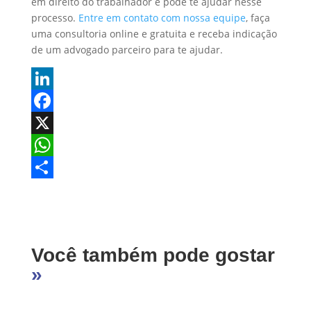
em direito do trabalhador e pode te ajudar nesse
processo.
Entre em contato com nossa equipe
, faça
uma consultoria online e gratuita e receba indicação
de um advogado parceiro para te ajudar.
L
i
F
n
a
X
k
c
W
e
e
h
S
d
b
a
h
I
o
t
a
Você também pode gostar
n
o
s
r
»
k
A
e
p