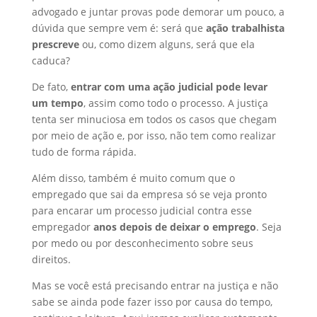
I
o
t
a
advogado e juntar provas pode demorar um pouco, a
dúvida que sempre vem é: será que
ação trabalhista
n
o
s
r
prescreve
ou, como dizem alguns, será que ela
k
A
e
caduca?
p
De fato,
entrar com uma ação judicial pode levar
p
um tempo
, assim como todo o processo. A justiça
tenta ser minuciosa em todos os casos que chegam
por meio de ação e, por isso, não tem como realizar
tudo de forma rápida.
Além disso, também é muito comum que o
empregado que sai da empresa só se veja pronto
para encarar um processo judicial contra esse
empregador
anos depois de deixar o emprego
. Seja
por medo ou por desconhecimento sobre seus
direitos.
Mas se você está precisando entrar na justiça e não
sabe se ainda pode fazer isso por causa do tempo,