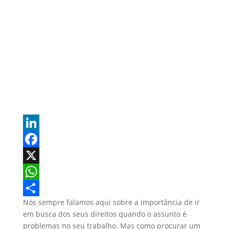
L
i
F
n
a
X
k
c
W
Nós sempre falamos aqui sobre a importância de ir
e
e
h
S
em busca dos seus direitos quando o assunto é
d
b
a
h
problemas no seu trabalho. Mas como procurar um