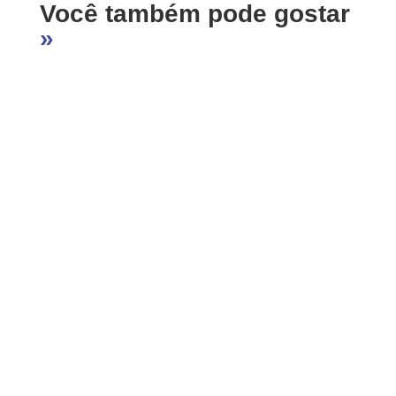
Você também pode gostar
n
o
s
r
»
k
A
e
p
p