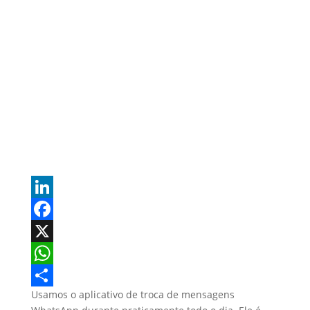
L
i
F
n
a
X
k
c
W
Usamos o aplicativo de troca de mensagens
e
e
h
S