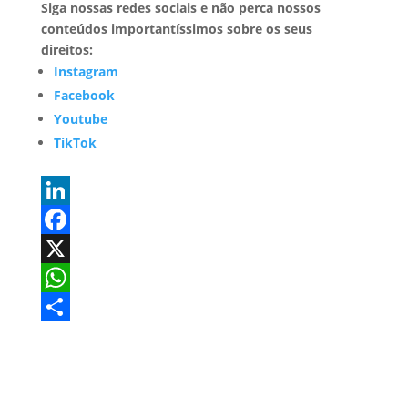
Siga nossas redes sociais e não perca nossos
conteúdos importantíssimos sobre os seus
direitos:
Instagram
Facebook
Youtube
TikTok
L
i
F
n
a
X
k
c
W
e
e
h
S
d
b
a
h
I
o
t
a