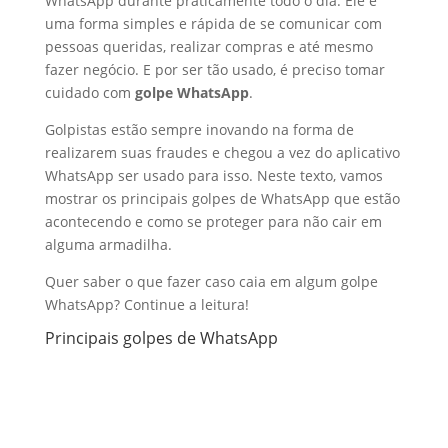
WhatsApp durante praticamente todo o dia. Ele é
d
b
a
h
uma forma simples e rápida de se comunicar com
I
o
t
a
pessoas queridas, realizar compras e até mesmo
fazer negócio. E por ser tão usado, é preciso tomar
n
o
s
r
cuidado com
golpe WhatsApp
.
k
A
e
Golpistas estão sempre inovando na forma de
p
realizarem suas fraudes e chegou a vez do aplicativo
p
WhatsApp ser usado para isso. Neste texto, vamos
mostrar os principais golpes de WhatsApp que estão
acontecendo e como se proteger para não cair em
alguma armadilha.
Quer saber o que fazer caso caia em algum golpe
WhatsApp? Continue a leitura!
Principais golpes de WhatsApp