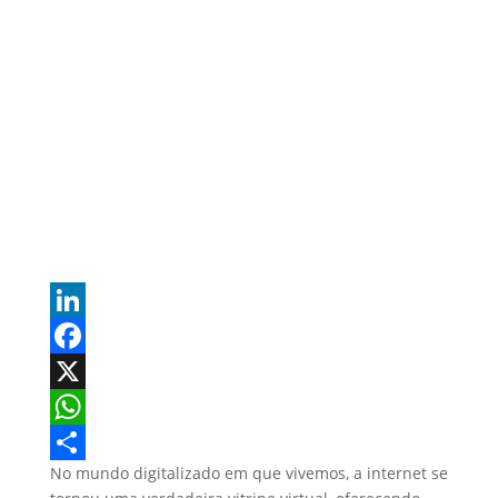
L
i
F
n
a
X
k
c
W
No mundo digitalizado em que vivemos, a internet se
e
e
h
S