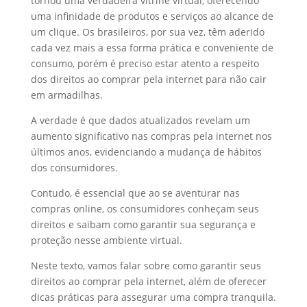
tornou uma verdadeira vitrine virtual, oferecendo
d
b
a
h
uma infinidade de produtos e serviços ao alcance de
I
o
t
a
um clique. Os brasileiros, por sua vez, têm aderido
cada vez mais a essa forma prática e conveniente de
n
o
s
r
consumo, porém é preciso estar atento a respeito
k
A
e
dos direitos ao comprar pela internet para não cair
em armadilhas.
p
p
A verdade é que dados atualizados revelam um
aumento significativo nas compras pela internet nos
últimos anos, evidenciando a mudança de hábitos
dos consumidores.
Contudo, é essencial que ao se aventurar nas
compras online, os consumidores conheçam seus
direitos e saibam como garantir sua segurança e
proteção nesse ambiente virtual.
Neste texto, vamos falar sobre como garantir seus
direitos ao comprar pela internet, além de oferecer
dicas práticas para assegurar uma compra tranquila.