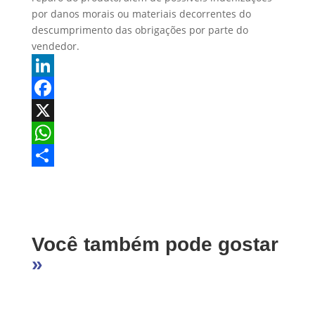
por danos morais ou materiais decorrentes do
descumprimento das obrigações por parte do
vendedor.
L
i
F
n
a
X
k
c
W
e
e
h
S
d
b
a
h
I
o
t
a
Você também pode gostar
n
o
s
r
»
k
A
e
p
p