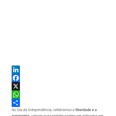
L
i
F
n
a
X
k
c
W
No
Dia da Independência
, celebramos a
liberdade e a
e
e
h
S
autonomia
, valores que também podem ser aplicados em