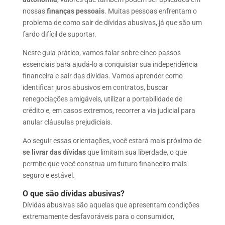
d
b
a
h
nossas
finanças pessoais
. Muitas pessoas enfrentam o
I
o
t
a
problema de como sair de dívidas abusivas, já que são um
fardo difícil de suportar.
n
o
s
r
Neste guia prático, vamos falar sobre cinco passos
k
A
e
essenciais para ajudá-lo a conquistar sua independência
p
financeira e sair das dívidas. Vamos aprender como
p
identificar juros abusivos em contratos, buscar
renegociações amigáveis, utilizar a portabilidade de
crédito e, em casos extremos, recorrer a via judicial para
anular cláusulas prejudiciais.
Ao seguir essas orientações, você estará mais próximo de
se livrar das dívidas
que limitam sua liberdade, o que
permite que você construa um futuro financeiro mais
seguro e estável.
O que são dívidas abusivas?
Dívidas abusivas são aquelas que apresentam condições
extremamente desfavoráveis para o consumidor,