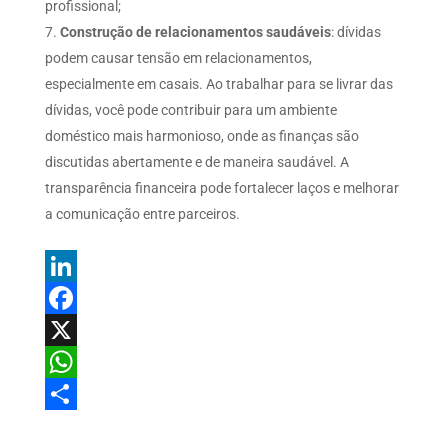
profissional;
Construção de relacionamentos saudáveis
: dívidas
podem causar tensão em relacionamentos,
especialmente em casais. Ao trabalhar para se livrar das
dívidas, você pode contribuir para um ambiente
doméstico mais harmonioso, onde as finanças são
discutidas abertamente e de maneira saudável. A
transparência financeira pode fortalecer laços e melhorar
a comunicação entre parceiros.
L
i
F
n
a
X
k
c
W
e
e
h
S