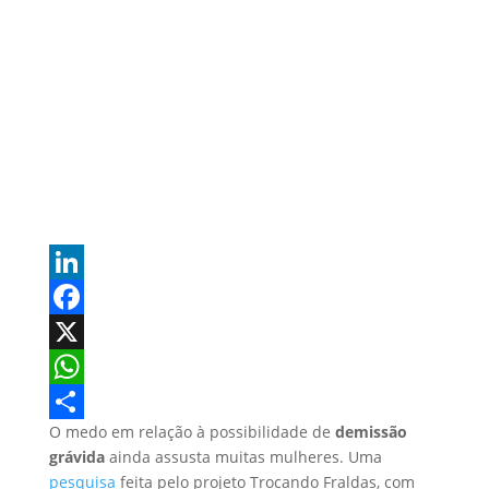
L
i
F
n
a
X
k
c
W
O medo em relação à possibilidade de
demissão
e
e
h
S
grávida
ainda assusta muitas mulheres. Uma
d
b
a
h
pesquisa
feita pelo projeto Trocando Fraldas, com