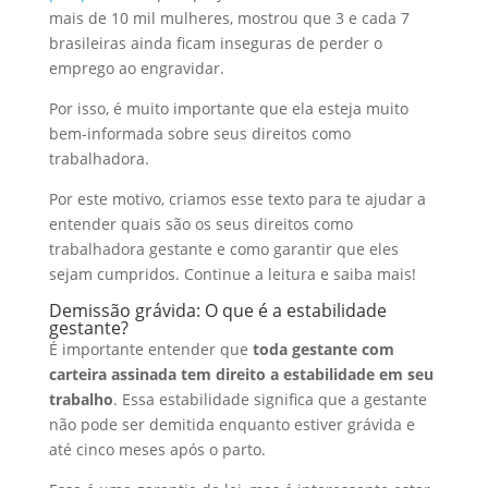
I
o
t
a
mais de 10 mil mulheres, mostrou que 3 e cada 7
brasileiras ainda ficam inseguras de perder o
n
o
s
r
emprego ao engravidar.
k
A
e
Por isso, é muito importante que ela esteja muito
p
bem-informada sobre seus direitos como
p
trabalhadora.
Por este motivo, criamos esse texto para te ajudar a
entender quais são os seus direitos como
trabalhadora gestante e como garantir que eles
sejam cumpridos. Continue a leitura e saiba mais!
Demissão grávida: O que é a estabilidade
gestante?
É importante entender que
toda gestante com
carteira assinada tem direito a estabilidade em seu
trabalho
. Essa estabilidade significa que a gestante
não pode ser demitida enquanto estiver grávida e
até cinco meses após o parto.