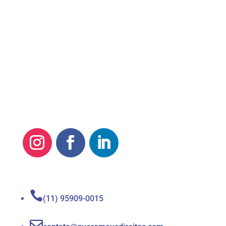
Quero Meus Direitos

(11) 95909-0015
