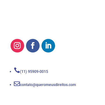

(11) 95909-0015

contato@queromeusdireitos.com