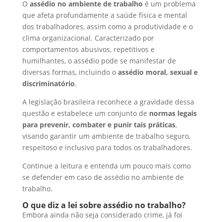
O
assédio no ambiente de trabalho
é um problema
e
e
h
S
que afeta profundamente a saúde física e mental
d
b
a
h
dos trabalhadores, assim como a produtividade e o
I
o
t
a
clima organizacional. Caracterizado por
comportamentos abusivos, repetitivos e
n
o
s
r
humilhantes, o assédio pode se manifestar de
k
A
e
diversas formas, incluindo o
assédio moral, sexual e
discriminatório
.
p
p
A legislação brasileira reconhece a gravidade dessa
questão e estabelece um conjunto de
normas legais
para prevenir, combater e punir tais práticas
,
visando garantir um ambiente de trabalho seguro,
respeitoso e inclusivo para todos os trabalhadores.
Continue a leitura e entenda um pouco mais como
se defender em caso de assédio no ambiente de
trabalho.
O que diz a lei sobre assédio no trabalho?
Embora ainda não seja considerado crime, já foi