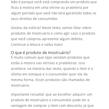
Não é porque você está comprando um produto que
I
o
t
a
ficou à mostra em uma vitrine ou prateleira por
n
o
s
r
algum período que você não terá garantido todos os
seus direitos de consumidor.
k
A
e
p
Gostou da notícia? Neste texto, vamos falar sobre
produtos de mostruário e como agir caso o produto
p
que você comprou apresente algum defeito.
Continue a leitura e saiba mais!
O que é produto de mostruário?
É muito comum que lojas vendam produtos que
estão à mostra nas vitrines e prateleiras. Isso
acontece, na maioria das vezes, quando o item é o
último em estoque e o consumidor quer ele da
mesma forma. Esses produtos são chamados de
mostruário.
Importante ressaltar que ao escolher adquirir um
produto de mostruário o consumidor pode ter a
vantagem de comprar o item com desconto, já que