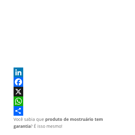
L
i
F
n
a
X
k
c
W
Você sabia que
produto de mostruário tem
e
e
h
S
garantia
? É isso mesmo!
d
b
a
h