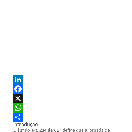
L
i
F
n
a
X
k
c
W
Introdução
e
e
h
S
O
§2º do art. 224 da CLT
define que a jornada de