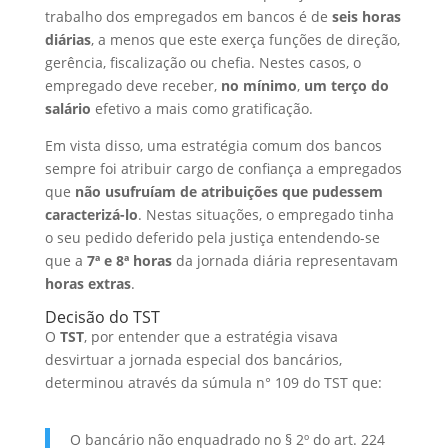
d
b
a
h
trabalho dos empregados em bancos é de
seis horas
diárias
, a menos que este exerça funções de direção,
I
o
t
a
gerência, fiscalização ou chefia. Nestes casos, o
n
o
s
r
empregado deve receber,
no mínimo
,
um terço do
salário
efetivo a mais como gratificação.
k
A
e
p
Em vista disso, uma estratégia comum dos bancos
sempre foi atribuir cargo de confiança a empregados
p
que
não usufruíam de atribuições que pudessem
caracterizá-lo
. Nestas situações, o empregado tinha
o seu pedido deferido pela justiça entendendo-se
que a
7ª e 8ª horas
da jornada diária representavam
horas extras
.
Decisão do TST
O
TST
, por entender que a estratégia visava
desvirtuar a jornada especial dos bancários,
determinou através da súmula n° 109 do TST que:
O bancário não enquadrado no § 2º do art. 224