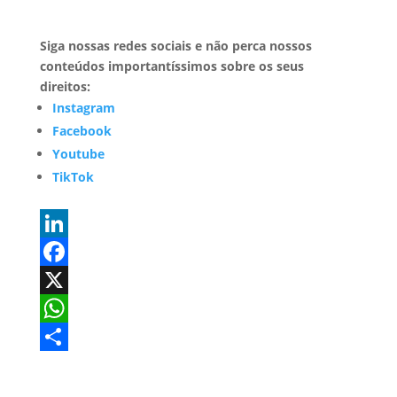
Siga nossas redes sociais e não perca nossos
conteúdos importantíssimos sobre os seus
direitos:
Instagram
Facebook
Youtube
TikTok
L
i
F
n
a
X
k
c
W
e
e
h
S
d
b
a
h