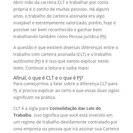
Abrir mão da carreira CLT e trabalhar por conta
I
o
t
a
própria é o sonho de muitas pessoas. Há alguns
n
o
s
r
anos, o trabalho de carteira assinada era algo
invejável e extremamente valorizado, porém, hoje é
k
A
e
possível ser bem reconhecido e ganhar bem
p
trabalhando também como Pessoa Jurídica (PJ).
p
A questão é que existem diversas diferenças entre o
trabalho com carteira assinada (CLT) e o trabalho
autônomo (PJ) e é isso que vamos explicar neste
texto. Continue a leitura e saiba mais!
Afinal, o que é CLT e o que é PJ?
Para começarmos a falar sobre a diferença CLT para
PJ, é preciso explicar ao certo o que essas duas siglas
significam na prática.
CLT é a sigla para
Consolidação das Leis do
Trabalho
. Isso significa que você está inserido em
um regime de trabalho devidamente contratado por
uma empresa ou pessoa que irá assinar sua Carteira