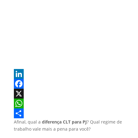
L
i
F
n
a
X
k
c
W
Afinal, qual a
diferença CLT para PJ
? Qual regime de
e
e
h
S
trabalho vale mais a pena para você?
d
b
a
h