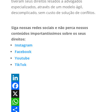
tiveram seus direitos lesados a advogados
especializados, através de um modelo ágil,
descomplicado, sem custo de solução de conflitos.
Siga nossas redes sociais e não perca nossos
conteúdos importantíssimos sobre os seus
direitos:
Instagram
Facebook
Youtube
TikTok
L
i
F
n
a
X
k
c
W