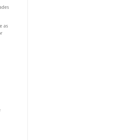
dades
e as
or
e