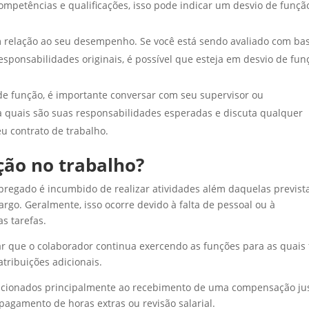
petências e qualificações, isso pode indicar um desvio de funçã
m relação ao seu desempenho. Se você está sendo avaliado com ba
sponsabilidades originais, é possível que esteja em desvio de fun
de função, é importante conversar com seu supervisor ou
 quais são suas responsabilidades esperadas e discuta qualquer
eu contrato de trabalho.
ção no trabalho?
regado é incumbido de realizar atividades além daquelas previst
rgo. Geralmente, isso ocorre devido à falta de pessoal ou à
s tarefas.
r que o colaborador continua exercendo as funções para as quais 
ribuições adicionais.
relacionados principalmente ao recebimento de uma compensação ju
pagamento de horas extras ou revisão salarial.