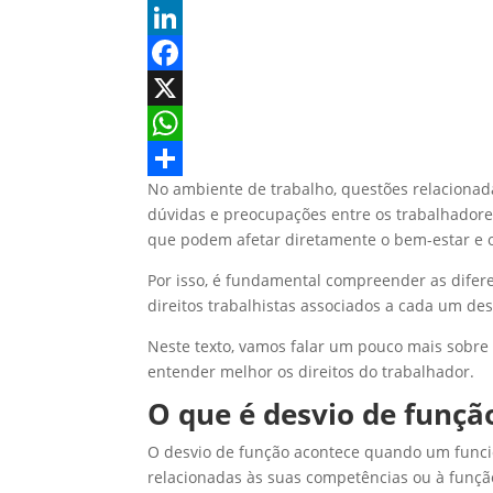
L
i
F
n
a
X
k
c
W
No ambiente de trabalho, questões relaciona
e
e
h
S
dúvidas e preocupações entre os trabalhadore
d
b
a
h
que podem afetar diretamente o bem-estar e os
I
o
t
a
Por isso, é fundamental compreender as difer
n
o
s
r
direitos trabalhistas associados a cada um des
k
A
e
Neste texto, vamos falar um pouco mais sobre
p
entender melhor os direitos do trabalhador.
p
O que é desvio de funçã
O desvio de função acontece quando um funci
relacionadas às suas competências ou à função