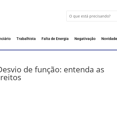
nciário
Trabalhista
Falta de Energia
Negativação
Novidad
esvio de função: entenda as
reitos