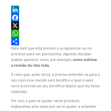
L
i
F
n
a
X
k
c
W
Para você que está prestes a se aposentar ou no
e
e
h
S
processo para ser pensionista, algumas dúvidas
d
b
a
h
podem aparecer como, por exemplo,
como solicitar
I
o
t
a
a revisão da vida toda
.
n
o
s
r
É claro que, antes disso, é preciso entender se para o
seu caso essa revisão será benéfica e qual o valor
k
A
e
seria acrescido ao seu benefício depois que ela fosse
p
realizada.
p
Por isso, e para te ajudar nesse processo,
elaboramos este texto que vai te ajudar a entender