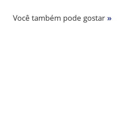
n
o
s
r
k
A
e
Você também pode gostar
»
p
p