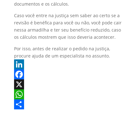
documentos e os cálculos.
Caso você entre na justiça sem saber ao certo se a
revisão é benéfica para você ou não, você pode cair
nessa armadilha e ter seu benefício reduzido, caso
os cálculos mostrem que isso deveria acontecer.
Por isso, antes de realizar o pedido na justiça,
procure ajuda de um especialista no assunto.
L
i
F
n
a
X
k
c
W
e
e
h
S
d
b
a
h
I
o
t
a