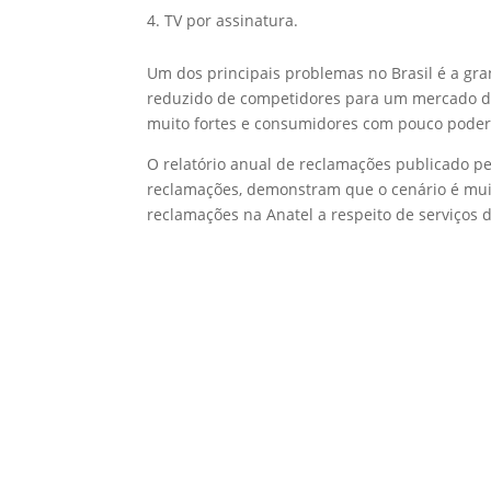
k
A
e
TV por assinatura.
p
Um dos principais problemas no Brasil é a 
p
reduzido de competidores para um mercado d
muito fortes e consumidores com pouco poder 
O relatório anual de reclamações publicado p
reclamações, demonstram que o cenário é mui
reclamações na Anatel a respeito de serviços 