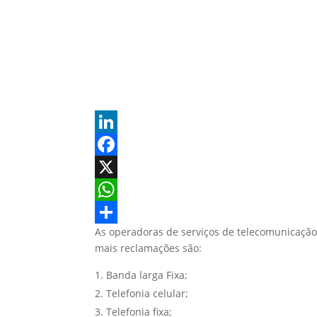
L
i
F
n
a
X
k
c
W
As operadoras de serviços de telecomunicação
e
e
h
S
mais reclamações são:
d
b
a
h
Banda larga Fixa;
I
o
t
a
Telefonia celular;
n
o
s
r
Telefonia fixa;