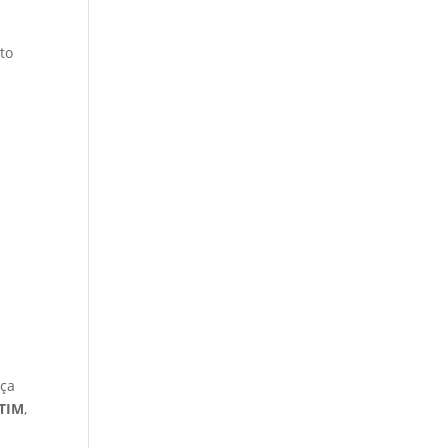
to
nça
TIM
,